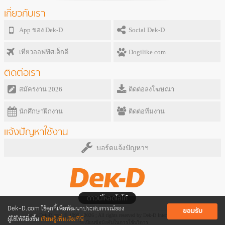
เกี่ยวกับเรา
App ของ Dek-D
Social Dek-D
เที่ยวออฟฟิศเด็กดี
Dogilike.com
ติดต่อเรา
สมัครงาน 2026
ติดต่อลงโฆษณา
นักศึกษาฝึกงาน
ติดต่อทีมงาน
แจ้งปัญหาใช้งาน
บอร์ดแจ้งปัญหาฯ
ดาวน์โหลดโลโก้
Dek-D.com ใช้คุกกี้เพื่อพัฒนาประสบการณ์ของ
ยอมรับ
www.Dek-D.com © 1999 - 2026 ; All rights reserved by Dek-D Interactive Co.,Ltd.
ผู้ใช้ให้ดียิ่งขึ้น
เรียนรู้เพิ่มเติมที่นี่
ระเบียบข้อบังคับในการใช้บริการ