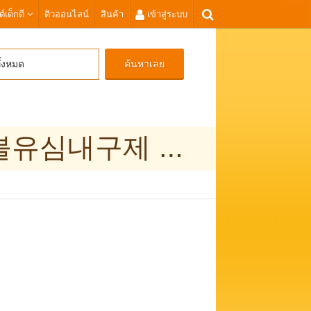
ต์เด็กดี
ติวออนไลน์
สินค้า
เข้าสู่ระบบ
ค้นหาเลย
ั้งหมด
탤그문의 Tsbusim 빠른소액대출 탬스뷰선불유심내구제 봉화군간편긴급생계자금지원 용돈버는어플 휴대폰유심비대면내구제