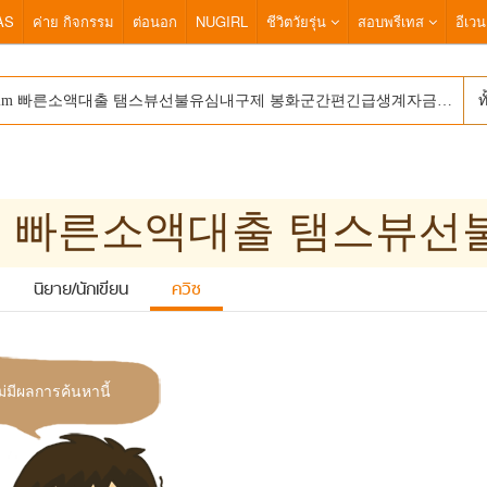
AS
ค่าย กิจกรรม
ต่อนอก
NUGIRL
ชีวิตวัยรุ่น
สอบพรีเทส
อีเวน
ท
นิยาย/นักเขียน
ควิซ
ม่มีผลการค้นหานี้