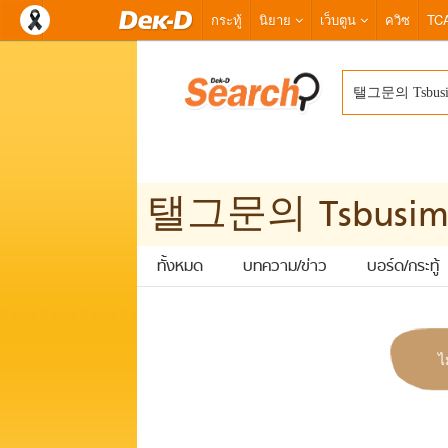
กระทู้
นิยาย
เว็บตูน
ควิซ
TC
ทั้งหมด
บทความ/ข่าว
บอร์ด/กระทู้
ไ