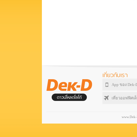
เกี่ยวกับเรา
App ของ Dek-
ดาวน์โหลดโลโก้
เที่ยวออฟฟิศเด็
www.Dek-D.