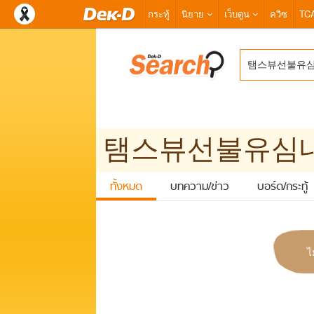
กระทู้
นิยาย
เว็บตูน
ควิซ
TC
ทั้งหมด
บทความ/ข่าว
บอร์ด/กระทู้
ไ