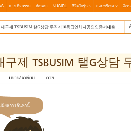
AS
ค่าย กิจกรรม
ต่อนอก
NUGIRL
ชีวิตวัยรุ่น
สอบพรีเทส
อีเวน
ท
นิยาย/นักเขียน
ควิซ
ม่มีผลการค้นหานี้