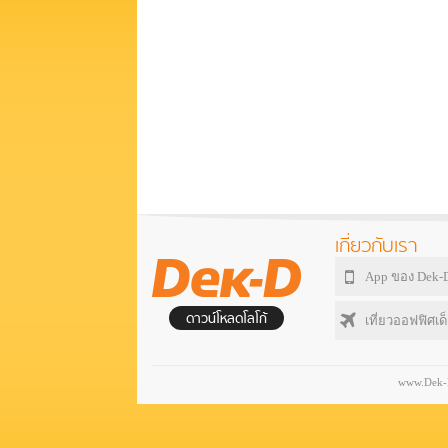
เกี่ยวกับเรา
App ของ Dek-
ดาวน์โหลดโลโก้
เที่ยวออฟฟิศเด็
www.Dek-D.