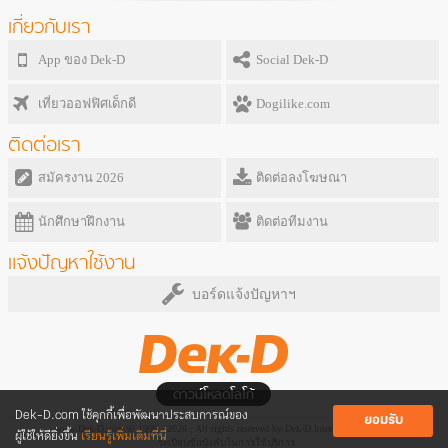
เกี่ยวกับเรา
App ของ Dek-D
Social Dek-D
เที่ยวออฟฟิศเด็กดี
Dogilike.com
ติดต่อเรา
สมัครงาน 2026
ติดต่อลงโฆษณา
นักศึกษาฝึกงาน
ติดต่อทีมงาน
แจ้งปัญหาใช้งาน
บอร์ดแจ้งปัญหาฯ
ดาวน์โหลดโลโก้
Dek-D.com ใช้คุกกี้เพื่อพัฒนาประสบการณ์ของ
ยอมรับ
www.Dek-D.com © 1999 - 2026 ; All rights reserved by Dek-D Interactive Co.,Ltd.
ผู้ใช้ให้ดียิ่งขึ้น
เรียนรู้เพิ่มเติมที่นี่
ระเบียบข้อบังคับในการใช้บริการ