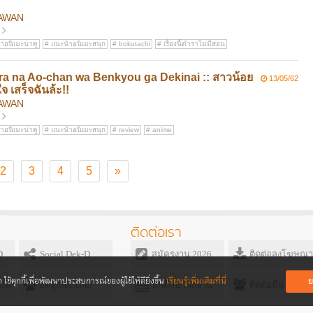
AWAN
อนิเมะน่าดู
แนะนำอนิเมะสนุก
bokutachi
เรื่องนี้ตำราไม่มีสอน
ara na Ao-chan wa Benkyou ga Dekinai :: สาวน้อย
13/05/62
จ เสร็จฉันล้ะ!!
AWAN
อนิเมะน่าดู
แนะนำอนิเมะสนุก
review
anime
2
3
4
5
»
ติดต่อเรา
D
Social Dek-D
สมัครงาน 2026
ติดต่อลงโฆษณา
ย
ใช้คุกกี้เพื่อพัฒนาประสบการณ์ของ
ผู้ใช้ให้ดียิ่งขึ้น
เรียนรู้เพิ่มเติมที่นี่
กดี
Dogilike.com
นักศึกษาฝึกงาน
ติดต่อทีมงาน