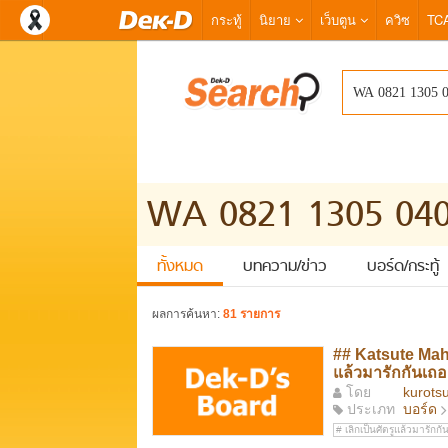
กระทู้
นิยาย
เว็บตูน
ควิซ
TC
ทั้งหมด
บทความ/ข่าว
บอร์ด/กระทู้
ผลการค้นหา:
81 รายการ
## Katsute Maho
แล้วมารักกันเถอ
โดย
kurots
ประเภท
บอร์ด
เลิกเป็นศัตรูแล้วมารักกั