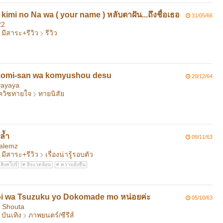
kimi no Na wa ( your name ) หลับตาฝัน...ถึงชื่อเธอ
31/05/66
22
มีสาระ+รีวิว
รีวิว
 komi-san wa komyushou desu
20/12/64
yayaya
ควิซทายใจ
ทายนิสัย
ล้ำ
09/11/63
alemz
มีสาระ+รีวิว
เรื่องน่ารู้รอบตัว
สิงคโปร์
สิ่งแวดล้อม
ความยั่งยืน
์ Koi wa Tsuzuku yo Dokomade mo หน่อยค่ะ
05/10/63
 Shouta
บันเทิง
ภาพยนตร์/ซีรีส์