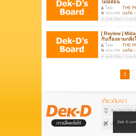
ไม่มีสอน
โดย
THE P
ประเภท
บอร์ด
แนะนำอนิเมะ
แนะนำ
[ Review ] Mid
กับเรื่องลามกฝังใ
โดย
THE P
ประเภท
บอร์ด
แนะนำอนิเมะ
แนะนำ
1
เกี่ยวกับเรา
App ของ Dek-
Dek-D.com 
ดาวน์โหลดโลโก้
เที่ยวออฟฟิศเด็