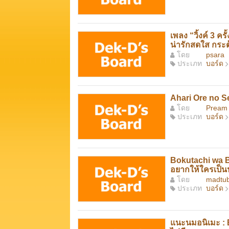
เพลง “วิ้งค์ 3 ค
น่ารักสดใส กระต
โดย
psara
ประเภท
บอร์ด
Ahari Ore no 
โดย
Pream f
ประเภท
บอร์ด
Bokutachi wa Be
อยากให้ใครเป็น
โดย
madtu
ประเภท
บอร์ด
แนะนมอนิเมะ : B