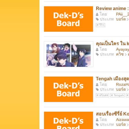
Review anime : 
โดย
PAii__
ประเภท
บอร์ด
รีวิว
คุณเป็นใคร ใน
โดย
Ayaya
ประเภท
ควิซ
Tengah เมืองสุด
โดย
RozaH
ประเภท
บอร์ด
ฝรั่งเศส
Tengah
สอบเรื่องซีรี่ย
โดย
Aizawa
ประเภท
บอร์ด