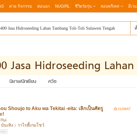
AS
ค่าย กิจกรรม
ต่อนอก
NUGIRL
ชีวิตวัยรุ่น
สอบพรีเทส
อีเวน
ท
นิยาย/นักเขียน
ควิซ
u Shoujo to Aku wa Tekitai -eita: เลิกเป็นศัตรู
21/08/67
ะ!
uYui
บันเทิง
วาไรตี้เกมโชว์
นเถอะ