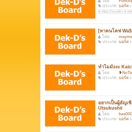
โดย
Punchz
ประเภท
บอร์ด
อนิเมะโรเมนติก
หลับ
[หาคนโคฟ Wa$$u
โดย
mayme
ประเภท
บอร์ด
ทำไมมังงะ Kaic
โดย
❥NoTi
ประเภท
บอร์ด
อยากเป็นผู้อัญเ
Utsukushii
โดย
bas00
ประเภท
บอร์ด