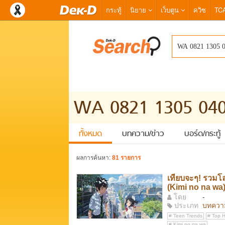
กระทู้
นิยาย
เว็บตูน
ควิซ
TC
ทั้งหมด
บทความ/ข่าว
บอร์ด/กระทู้
ผลการค้นหา:
81 รายการ
เทียบจะๆ! รวมโลเ
(Kimi no na wa
โดย
-
ประเภท
บทคว
Teen Trends
Top Hi
Kimi no na wa