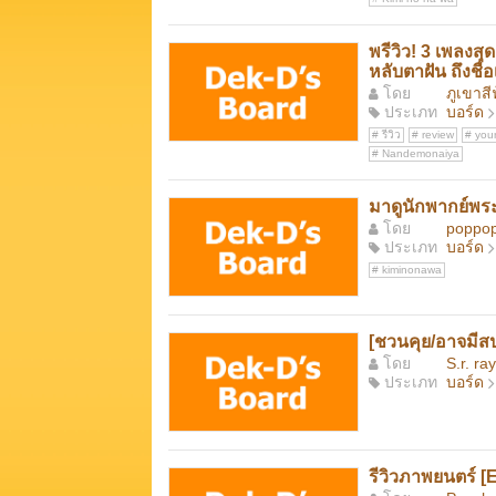
พรีวิว! 3 เพลงส
หลับตาฝัน ถึงชื่
โดย
ภูเขาสี
ประเภท
บอร์ด
รีวิว
review
you
Nandemonaiya
มาดูนักพากย์พร
โดย
poppop
ประเภท
บอร์ด
kiminonawa
[ชวนคุย/อาจมีสป
โดย
S.r. ray
ประเภท
บอร์ด
รีวิวภาพยนตร์ [E