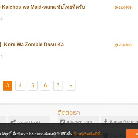
่อง Kaichou wa Maid-sama ซับไทยทีครับ
19/04/59
M
】Kore Wa Zombie Desu Ka
29/03/59
3
4
5
6
7
»
ติดต่อเรา
D
Social Dek-D
สมัครงาน 2026
ติดต่อลงโฆษณา
ย
ใช้คุกกี้เพื่อพัฒนาประสบการณ์ของ
ผู้ใช้ให้ดียิ่งขึ้น
เรียนรู้เพิ่มเติมที่นี่
กดี
Dogilike.com
นักศึกษาฝึกงาน
ติดต่อทีมงาน