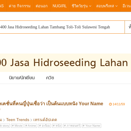
AS
ค่าย กิจกรรม
ต่อนอก
NUGIRL
ชีวิตวัยรุ่น
สอบพรีเทส
อีเวน
ท
นิยาย/นักเขียน
ควิซ
คชั่นที่คนญี่ปุ่นเชื่อว่า เป็นต้นแบบหนัง Your Name
14/11/59
)
าม
Teen Trends
เทรนด์อัปเดต
t story
Movie
Anime
อะนิเม
หนัง
ภาพยนตร์
Your Name