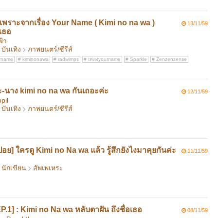
ุดเพราะจากเรื่อง Your Name ( Kimi no na wa )
13/11/59
อเธอ
ฟ้า
บันเทิง
ภาพยนตร์/ซีรีส์
rname
kiminonawa
radwimps
เพลงyourname
Sparkle
Zenzenzense
ะ-นาง kimi no na wa กันเถอะค่ะ
12/11/59
pil
บันเทิง
ภาพยนตร์/ซีรีส์
อย] ใครดู Kimi no Na wa แล้ว รู้สึกยังไงมาคุยกันค่ะ
11/11/59
นักเขียน
สัพเพเหระ
P.1] : Kimi no Na wa หลับตาฝัน ถึงชื่อเธอ
08/11/59