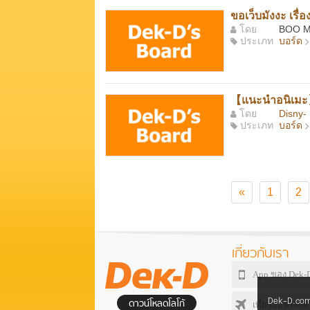
ขอเว็บมังงะ เรื
โดย
BOO 
ประเภท
บอร์ด
【แนะนำอนิเมะ
โดย
Disny-
ประเภท
บอร์ด
«
1
2
เกี่ยวกับเรา
App ของ Dek-
Dek-D.com 
ดาวน์โหลดโลโก้
เที่ยวออฟฟิศเด็