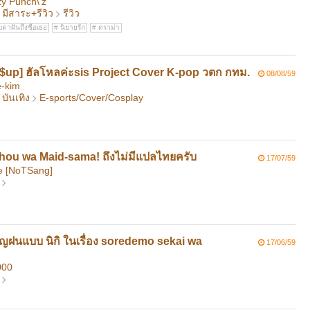
y Punch\'z
มีสาระ+รีวิว
รีวิว
ตาฝันถึงชื่อเธอ
นิยายรัก
ดราม่า
p] ฮัลโหลค่ะsis Project Cover K-pop วตก กทม.
08/08/59
-kim
บันเทิง
E-sports/Cover/Cosplay
hou wa Maid-sama! ถึงไม่มีแปลไทยครับ
17/07/59
e [NoTSang]
ชิญฝนแบบ นิกิ ในเรื่อง soredemo sekai wa
17/06/59
000