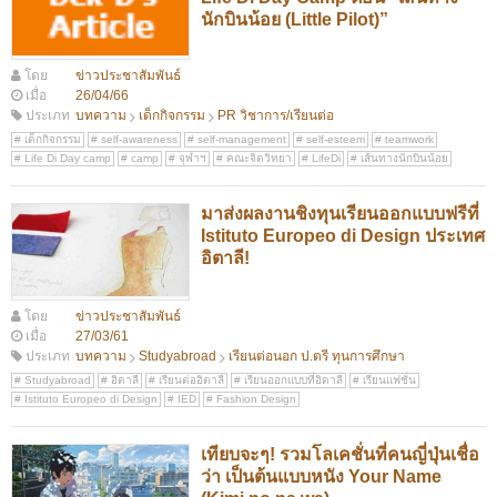
นักบินน้อย (Little Pilot)”
โดย
ข่าวประชาสัมพันธ์
เมื่อ
26/04/66
ประเภท
บทความ
เด็กกิจกรรม
PR วิชาการ/เรียนต่อ
เด็กกิจกรรม
self-awareness
self-management
self-esteem
teamwork
Life Di Day camp
camp
จุฬาฯ
คณะจิตวิทยา
LifeDi
เส้นทางนักบินน้อย
มาส่งผลงานชิงทุนเรียนออกแบบฟรีที่
Istituto Europeo di Design ประเทศ
อิตาลี!
โดย
ข่าวประชาสัมพันธ์
เมื่อ
27/03/61
ประเภท
บทความ
Studyabroad
เรียนต่อนอก ป.ตรี ทุนการศึกษา
Studyabroad
อิตาลี
เรียนต่ออิตาลี
เรียนออกแบบที่อิตาลี
เรียนแฟชั่น
Istituto Europeo di Design
IED
Fashion Design
เทียบจะๆ! รวมโลเคชั่นที่คนญี่ปุ่นเชื่อ
ว่า เป็นต้นแบบหนัง Your Name