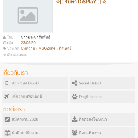
☆[::รับทำ Di$PlaY::] ☆
โดย
ข่าวประชาสัมพันธ์
เมื่อ
23/05/50
ประเภท
บทความ
MSGZone
ดิสเพลย์
ดีไซน์และศิลปะ
เกี่ยวกับเรา
App ของ Dek-D
Social Dek-D
เที่ยวออฟฟิศเด็กดี
Dogilike.com
ติดต่อเรา
สมัครงาน 2026
ติดต่อลงโฆษณา
นักศึกษาฝึกงาน
ติดต่อทีมงาน