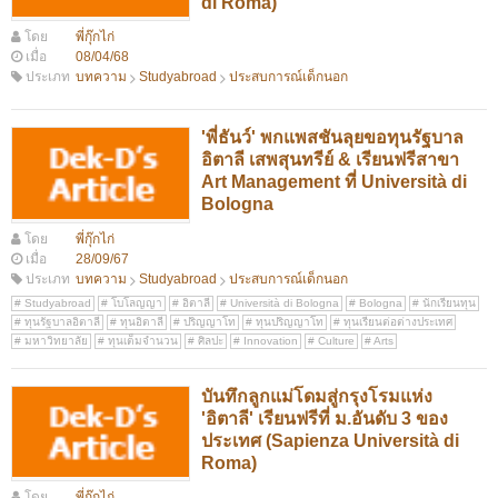
di Roma)
โดย
พี่กุ๊กไก่
เมื่อ
08/04/68
ประเภท
บทความ
Studyabroad
ประสบการณ์เด็กนอก
'พี่ธันว์' พกแพสชันลุยขอทุนรัฐบาล
อิตาลี เสพสุนทรีย์ & เรียนฟรีสาขา
Art Management ที่ Università di
Bologna
โดย
พี่กุ๊กไก่
เมื่อ
28/09/67
ประเภท
บทความ
Studyabroad
ประสบการณ์เด็กนอก
Studyabroad
โบโลญญา
อิตาลี
Università di Bologna
Bologna
นักเรียนทุน
ทุนรัฐบาลอิตาลี
ทุนอิตาลี
ปริญญาโท
ทุนปริญญาโท
ทุนเรียนต่อต่างประเทศ
มหาวิทยาลัย
ทุนเต็มจำนวน
ศิลปะ
Innovation
Culture
Arts
บันทึกลูกแม่โดมสู่กรุงโรมแห่ง
'อิตาลี' เรียนฟรีที่ ม.อันดับ 3 ของ
ประเทศ (Sapienza Università di
Roma)
โดย
พี่กุ๊กไก่