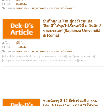
เมื่อ
07/04/67
ประเภท
บทความ
Studyabroad
ประสบการณ์เด็กนอก
บันทึกลูกแม่โดมสู่กรุงโรมแห่ง
'อิตาลี' ได้ทุนไปเรียนฟรีที่ ม.อันดับ 2
ของประเทศ (Sapienza Università
di Roma)
โดย
พี่กุ๊กไก่
เมื่อ
12/07/66
ประเภท
บทความ
Studyabroad
ประสบการณ์เด็กนอก
อิตาลี
ทุนรัฐบาลอิตาลี
Italy
Scholarship
ทุน
ทุนรัฐบาล
Sapienza
Sapienza University of Rome
Rome
Giurisprudenza
Law
EU
ชวนน้องๆ 8-12 ปีเข้าร่วมกิจกรรม
Life Di Day Camp ตอน "เส้นทาง