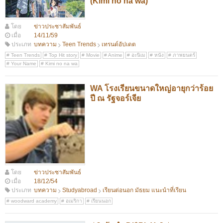
(Kimi no na wa)
โดย
ข่าวประชาสัมพันธ์
เมื่อ
14/11/59
ประเภท
บทความ
Teen Trends
เทรนด์อัปเดต
Teen Trends
Top Hit story
Movie
Anime
อะนิเม
หนัง
ภาพยนตร์
Your Name
Kimi no na wa
WA โรงเรียนขนาดใหญ่อายุกว่าร้อย
ปี ณ รัฐจอร์เจีย
โดย
ข่าวประชาสัมพันธ์
เมื่อ
18/12/54
ประเภท
บทความ
Studyabroad
เรียนต่อนอก มัธยม แนะนำที่เรียน
woodward academy
อเมริกา
เรียนนอก