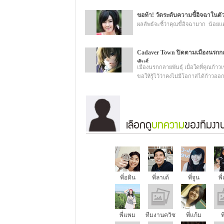
ขอท้า! วัดระดับความขี้อิจฉาในตั
ผลลัพธ์จะชี้ว่าคุณขี้อิจฉามาก  น้อย
Cadaver Town ปิดตามเมืองนรกก
พันธุ์
เมืองนรกกลายพันธุ์ เมื่อใดที่คุณก้าว
ขอให้รู้ไว้ว่าคงไม่มีโอกาสได้ก้าวออ
เลือกดู
บทความ
ของทีมงาน
พี่อติน
พี่ลาเต้
พี่จูน
พี
พี่แพม
ทีมงานควิซ
พี่แก้ม
พ