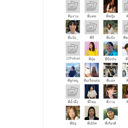
ทีมงาน
พี่แคท
พี่หญิง
พ
Dogilike
พี่แป้ง_
พี่จี
พี่แป้ง
พี่
22Podcast
พี่นุ้ย
พี่บีมบัน
พี
พี่ลูกหมู
ทีมเรียนต่อ
พี่แอล
พ
นอก
พี่น้ำผึ้ง
พี่ไหม
พี่ว่าน
พ
พี่มิอุ
พี่เนิร์ส
พี่เกียรติ