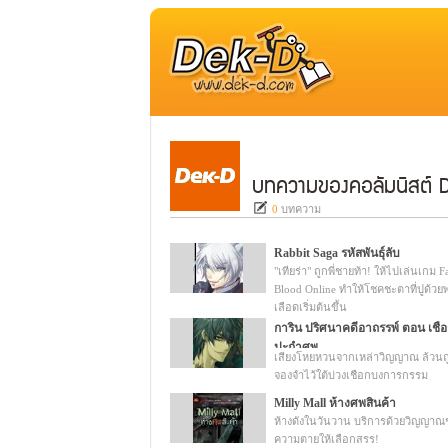
บทความของคอลัมนิสต์ D
0
บทความ
Rabbit Saga รหัสพันธุ์ลับ
"เทียร่า" ถูกพี่ชายท้า! ให้ไปเล่นเกม F
Blood Online ทำให้โชคชะตาที่ปูด้วย
เลือดเริ่มต้นขึ้น
การิน ปริศนาคดีอาถรรพ์ ตอน เชื
ปะกำศพ
เสียงโหยหวนจากเหล่าวิญญาณ ล้วนถ
จองจำไว้ใต้บ่วงเชือกบงการกรรม
Milly Mall ห้างศพสินค้า
ห้างดังในวันวาน บริการด้วยวิญญาณชั้
ความตายให้เลือกสรร!