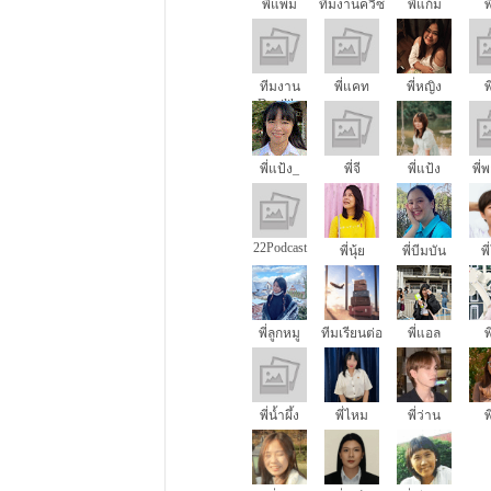
พี่แพม
ทีมงานควิซ
พี่แก้ม
พ
ทีมงาน
พี่แคท
พี่หญิง
พ
Dogilike
พี่แป้ง_
พี่จี
พี่แป้ง
พี่
22Podcast
พี่นุ้ย
พี่บีมบัน
พี
พี่ลูกหมู
ทีมเรียนต่อ
พี่แอล
พ
นอก
พี่น้ำผึ้ง
พี่ไหม
พี่ว่าน
พ