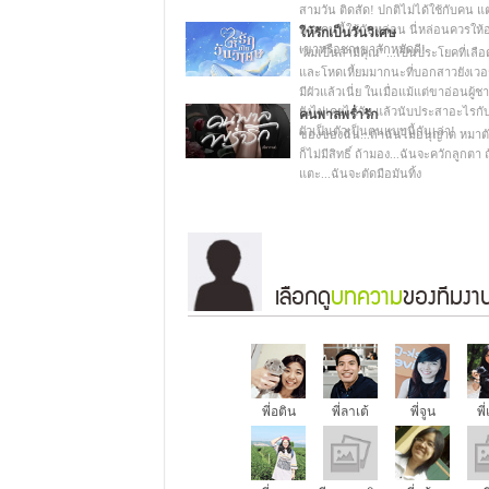
สามวัน ติดสัด! ปกติไม่ได้ใช้กับคน แต่
ห่ามคนนี้ใช้กับหล่อน นี่หล่อนควรให้
ให้รักเป็นวันวิเศษ
เขาหรือชกเขาสักหมัดดี!
"ผมเป็นสามีคุณ" ...เป็นประโยคที่เลือ
และโหดเหี้ยมมากนะที่บอกสาวยังเวอร์
มีผัวแล้วเนี่ย ในเมื่อแม้แต่ขาอ่อนผู้
ยังไม่เคยได้จับ แล้วนับประสาอะไรกั
คนพาลพร่ำรัก
ผัวเป็นตัวเป็นตนแบบนี้กันเล่า!
ของของฉัน...ถ้าฉันไม่อนุญาต หมาต
ก็ไม่มีสิทธิ์ ถ้ามอง...ฉันจะควักลูกตา 
แตะ...ฉันจะตัดมือมันทิ้ง
เลือกดู
บทความ
ของทีมงาน
พี่อติน
พี่ลาเต้
พี่จูน
พี