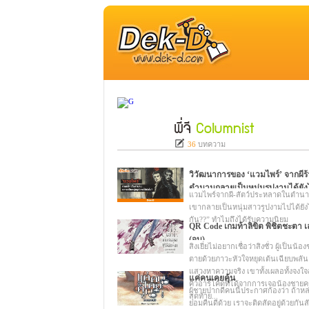
พี่จี
Columnist
36
บทความ
วิวัฒนาการของ ‘แวมไพร์’ จากผีร
ตำนานกลายเป็นหนุ่มรูปงามได้ยัง
แวมไพร์จากผี-สัตว์ประหลาดในตำนาน
เขากลายเป็นหนุ่มสาวรูปงามไปได้ยัง
กัน??” ทำไมถึงได้รับความนิยม
QR Code เกมท้าลิขิต พิชิตชะตา เล
(จบ)
สิงเยี่ยไม่อยากเชื่อว่าสิงซั่ว ผู้เป็นน้
ตายด้วยภาวะหัวใจหยุดเต้นเฉียบพลัน 
แสวงหาความจริง เขาทั้งเผลอทั้งจง
แค่คนเคยคุ้น
คิวอาร์โค้ดที่ได้จากการเจอน้องชายครั
ผู้ชายปากดีคนนี้ประกาศก้องว่า ถ้าห
สุดท้าย...
ยอมคืนดีด้วย เราจะติดสัดอยู่ด้วยกัน