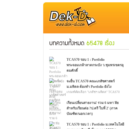
บทความทั้งหมด
65478 เรื่อง
TCAS70 รอบ 1 : Portfolio
พระจอมเกล้าลาดกระบัง ว.ชุมพรเขตรอุ
ดมศักดิ์
สจล. วิทยาเขตชุมพรฯ เริ่มเปิดรับ
Portfolio70 กว่า 6 โครงการ รวม 56 สาขา
จะยื่น TCAS70 คณะเภสัชศาสตร์
วิชา 958 ที่นั่ง
ม.มหิดล ต้องทำ Portfolio ยังไง
เกณฑ์คัดเลือก "เภสัชฯ มหิดล" TCAS70
รอบ Portfolio 1/1 กว่า 20 ที่นั่ง
เรียนเปลี่ยนสายงาน! รวม 6 มหา'ลัย
สำหรับเรียนต่อ ?ป.ตรี ใบที่ 2' (ภาค
บัณฑิต/นอกเวลา)
แนะนำ ?หลักสูตรปริญญาตรีใบที่ 2 (ภาค
บัณฑิต/หลักสูตรนอกเวลา)? สำหรับผู้ที่จบ
TCAS70 รอบ 1 : Portfolio ม.เทคโนโลยี