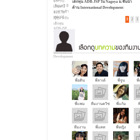
เด็กทุน ADB-JSP ใน Nagoya ม.ชั้นนำ
ด้าน International Development
รีวิวเรียนต่อป.โทสายพัฒนาที่ประเทศญี่ปุ่น
พร้อมทริคพิชิตทุน
1
2
3
เลือกดู
บทความ
ของทีมงาน
พี่อติน
พี่ลาเต้
พี่จูน
พี
พี่แพม
ทีมงานควิซ
พี่แก้ม
พ
ทีมงาน
พี่แคท
พี่หญิง
พ
Dogilike