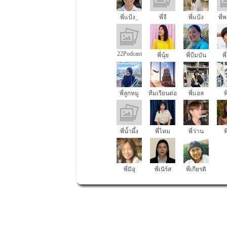
พี่แป้ง_
พี่จี
พี่แป้ง
พี่
22Podcast
พี่นุ้ย
พี่บีมบัน
พี
พี่ลูกหมู
ทีมเรียนต่อ
พี่แอล
พ
นอก
พี่น้ำผึ้ง
พี่ไหม
พี่ว่าน
พ
พี่มิอุ
พี่เนิร์ส
พี่เกียรติ