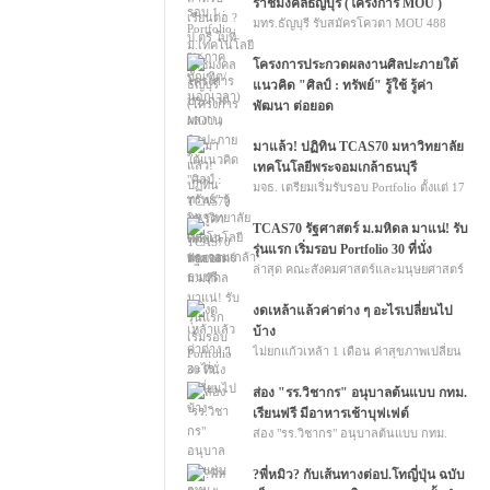
ปริญญาตรีแล้ว
ราชมงคลธัญบุรี (โครงการ MOU )
มทร.ธัญบุรี รับสมัครโควตา MOU 488
สถาบัน รวมกว่า 80 สาขาวิชา
โครงการประกวดผลงานศิลปะภายใต้
แนวคิด "ศิลป์ : ทรัพย์" รู้ใช้ รู้ค่า
พัฒนา ต่อยอด
โครงการประกวดผลงานศิลปะภายใต้
แนวคิด "ศิลป์ : ทรัพย์" รู้ใช้ รู้ค่า พัฒนา
มาแล้ว! ปฏิทิน TCAS70 มหาวิทยาลัย
ต่อยอด
เทคโนโลยีพระจอมเกล้าธนบุรี
มจธ. เตรียมเริ่มรับรอบ Portfolio ตั้งแต่ 17
สิงหาคม 2569 เป็นต้นไป
TCAS70 รัฐศาสตร์ ม.มหิดล มาแน่! รับ
รุ่นแรก เริ่มรอบ Portfolio 30 ที่นั่ง
ล่าสุด คณะสังคมศาสตร์และมนุษยศาสตร์
ม.มหิดล เตรียมเปิดรัฐศาสตร์ รุ่นแรก
TCAS70 เริ่มรอบ Portfolio 30 ที่นั่ง
งดเหล้าแล้วค่าต่าง ๆ อะไรเปลี่ยนไป
บ้าง
ไม่ยกแก้วเหล้า 1 เดือน ค่าสุขภาพเปลี่ยน
ไปจนน่าตกใจ
ส่อง "รร.วิชากร" อนุบาลต้นแบบ กทม.
เรียนฟรี มีอาหารเช้าบุฟเฟต์
ส่อง "รร.วิชากร" อนุบาลต้นแบบ กทม.
เรียนฟรี มีอาหารเช้าบุฟเฟต์
?พี่หมิว? กับเส้นทางต่อป.โทญี่ปุ่น ฉบับ