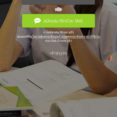
หรือ
สมัครสมาชิกด้วย SMS
การสมัครสมาชิกหมายถึง
คุณยอมรับ
นโยบายคุ้มครองข้อมูลส่วนบุคคลและข้อตกลงการใช้งาน
ของ Dek-D.com แล้ว
เข้าสู่ระบบ