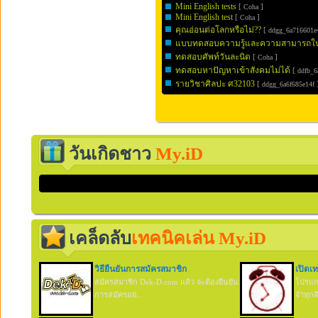
Mini English tests
[
]
Coha
Mini English test
[
]
Coha
คุณอ่อนต่อโลกหรือไม่??
[
ddgg_6a716601e
แบบทดสอบความรู้และความสามารถในก
ทดสอบศัพท์วันละนิด
[
]
Coha
ทดสอบหาปัญหาเข้าสังคมไม่ได้
[
ddfb_6
รายวิชาศิลปะ ศ32103
[
ddgg_6a6f685e14f
วันเกิดชาว
My.iD
เคล็ดลับ
เทคนิคเล่น My.iD
วิธียืนยันการสมัครสมาชิก
เปิดเ
สมัครสมาชิก Dek-D.com แล้ว จะต้องยืนยัน
โปรแกร
การสมัครอย่...
จำทุกสิ