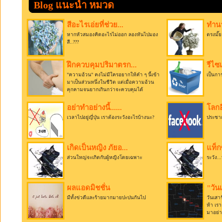
Blog แนะนำ หมวด
สีอะไรเอ่ยที่ช่วย...
ทำนา
หากหัวสมองคิดอะไรไม่ออก ลองหันไปมอง
ตรงมั๊ย
สี..???
ฝึกควบคุมปริมาตรก...
รีไซ
"ความอ้วน" คงไม่มีใครอยากให้คำ ๆ นี้เข้า
เป็นกา
มาเป็นส่วนหนึ่งในชีวิต แต่เมื่อความอ้วน
คุกคามจนยากเกินกว่าจะควบคุมได้
อย่าทำอย่างนี้......
โลกอี
เวลาไปอยู่ญี่ปุ่น เราต้องระวังอะไรบ้างนะ?
ประชาก
เกิดเป็นหญิง ภัยอ...
แท็ก
ส่วนใหญ่จะเกิดกับผู้หญิงโดยเฉพาะ
ระวัง...
ผลแอดมิชชั่น
"วันเ
มีทั้งข่วดีและร้ายมากมายปะปนกันไป
วันเสาร
ห้า เรา
มาอย่า