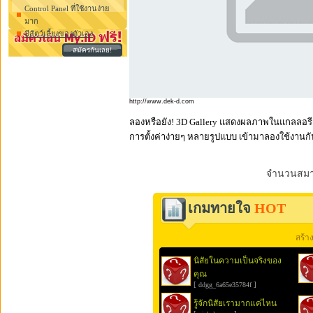
Control Panel ที่ใช้งานง่าย
มาก
มีสัตว์เลี้ยงของตัวเอง
สมัครกันเลย!
http://www.dek-d.com
ลองหรือยัง! 3D Gallery แสดงผลภาพในแกลลอรีแบบส
การตั้งค่าง่ายๆ หลายรูปแบบ เข้ามาลองใช้งานกัน
จำนวนสมาช
เกมทายใจ
HOT
สร้า
นิสัยในความเป็นจริงของ
คุณ
[
]
ddgg_6a65e35784f
รู้จักนิสัยเรามากแค่ไหน