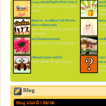
Group ของเล่นใหม่สำหรับชาว Dek-D
ออนไลน
Dek-D
รวมกลุ่มกันไว้ ไม่ห่างกันกับ Group ที่ที่ทุก
อัพเดท
คนมีคว...
เกี่ยงเว
นัดหมาย : ชวนเพื่อนๆ ไปทำกิจกรรม
ของแต่
มันๆ จากนัดหมายกัน
ของแต่
ก็ได้น
ใครว่า "นัดหมาย" เป็นแค่ตารางนัดส่วนตัว
มาลองทำนัด...
ดอกไม้แสนสวย ตกแต่ง
แจกดิ
ดอกไม้แสนสวย เอาไว้ตกแต่งมายไอดี 2
แจกดิส
กลิตเตอร์ บอกความในใจ
เกมทา
เทคนิค เคล็ดลับ วิธีการใช้ กลิตเตอร์
เล่น 
จะทาย
รับรองว
Blog
Blog แนะนำ หมวด