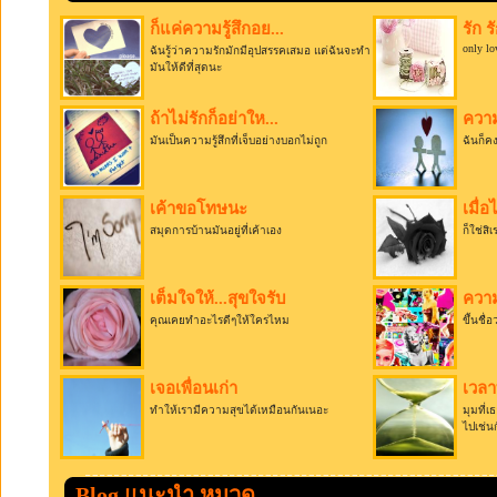
ก็แค่ความรู้สึกอย...
รัก ร
only lo
ฉันรู้ว่าความรักมักมีอุปสรรคเสมอ แต่ฉันจะทำ
มันให้ดีที่สุดนะ
ถ้าไม่รักก็อย่าให...
ความร
มันเป็นความรู้สึกที่เจ็บอย่างบอกไม่ถูก
ฉันก็คง
เค้าขอโทษนะ
เมื่
สมุดการบ้านมันอยู่ที่เค้าเอง
ก็ใช่สิ
เต็มใจให้...สุขใจรับ
ความร
คุณเคยทำอะไรดีๆให้ใครไหม
ขึ้นชื่อ
เจอเพื่อนเก่า
เวลา
ทำให้เรามีความสุขได้เหมือนกันเนอะ
มุมที่
ไปเช่น
Blog แนะนำ หมวด