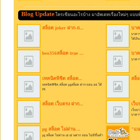
Blog Update
ใครเขียนอะไรบ้าง มาอัพเดทเรื่องใหม่ๆ แบบ
สล็อต joker ฝาก-ถ...
บาคา
บาคาร่
ได้เงิน
beo356สล็อต true ...
บาคา
บาคาร
เทคนิคพิชิต สล็อต...
สล็อ
เทคนิคพิชิต สล็อต pgสล็อต ฝาก-ถอน ออ โต้
pg
สล็อต เว็บตรง ฝาก...
เว็
เว็บบ
บาคาร
pg สล็อต ไม่ผ่าน ...
"แนช
pg สล็อต ไม่ผ่าน เอ เย่ นฝาก ถอน ไม่มีขั้นต่ำ