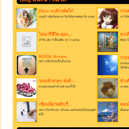
[How to]ข้าวผัดไก่
งานค
เมนูข้าวผัดอิ่มสบาย กินได้ทุกเพศทุกวัย อร่อย
เราได้
ไดอารี่ชีวิต ตุงแ...
พาเท
ลำรึก เอ้ย รำลึกอดีต เขาว่าแก่นะ
พัทยาไป
BOOK Review
รวมส
เพราะเป็นวัยรุ่นจึงเจ็บปวด
ประสบก
ได้เรีย
รองเท้าสวยๆ ส่งท้...
ทำเค
ตกแต่งรองเท้าด้วยตัวเองก็ได้
จะรอด.
เขียนนิยายสักเรื่...
ตอนไ
เพราะไม่กล้าเอง กลัวเอง เลยไม่เคยได้ลองดูสัก
เมื่อตอ
ครั้ง