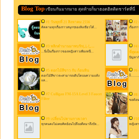
Blog Top
เขียนกันมากมาย สุดท้ายก็มาฮอตฮิตติดชาร์ตที่นี่
#1
วันพุธที่ 21 สิงหาคม 2556
#2
ติดตามทุกเรื่องราวสนุกๆของลิงเขียวได้...
เรื่องร
#3
พลิกตำนานมาพบรัก(ふし ...
#4
...นี่เป็นเรื่องราวของหญิงสาวเพียงหนึ...
ที่สุดค
ปัญหาก
#5
ดอกไม้สีขาว กับ ก้อนหิน
#6
ดอกไม้สีขาวจะสามารถเติบโตบนความแห้ง
ก็.....
แล...
#7
Culligan FM-15A Level 3 Faucet
#8
Filter
ขอต้อนร
#9
เปลี่ยนไปตามกาลเวลา
#1
ทุกคนคงไม่เคยคิดย้อนไปถึงอดีตมาถึงปัจ...
หญิงสา