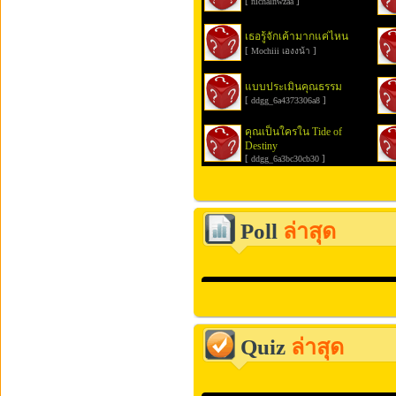
[
]
nichalnwzaa
เธอรู้จักเค้ามากแค่ไหน
[
]
Mochiii เองงน้า
แบบประเมินคุณธรรม
[
]
ddgg_6a4373306a8
คุณเป็นใครใน Tide of
Destiny
[
]
ddgg_6a3bc30cb30
Poll
ล่าสุด
Quiz
ล่าสุด