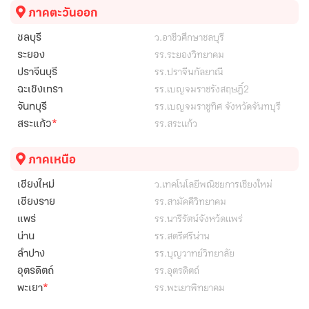
ภาคตะวันออก
ว.อาชีวศึกษาชลบุรี
ชลบุรี
รร.ระยองวิทยาคม
ระยอง
รร.ปราจีนกัลยาณี
ปราจีนบุรี
รร.เบญจมราชรังสฤษฎิ์2
ฉะเชิงเทรา
รร.เบญจมราชูทิศ จังหวัดจันทบุรี
จันทบุรี
*
รร.สระแก้ว
สระแก้ว
ภาคเหนือ
ว.เทคโนโลยีพณิชยการเชียงใหม่
เชียงใหม่
รร.สามัคคีวิทยาคม
เชียงราย
รร.นารีรัตน์จังหว้ดแพร่
แพร่
รร.สตรีศรีน่าน
น่าน
รร.บุญวาทย์วิทยาลัย
ลำปาง
รร.อุตรดิตถ์
อุตรดิตถ์
*
รร.พะเยาพิทยาคม
พะเยา