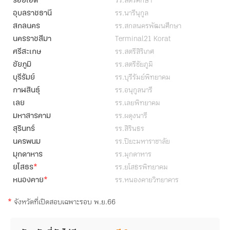
รร.สตรีศึกษา
ร้อยเอ็ด
รร.นารีนุกูล
อุบลราชธานี
รร.สกลนครพัฒนศึกษา
สกลนคร
Terminal21 Korat
นครราชสีมา
รร.สตรีสิริเกศ
ศรีสะเกษ
รร.สตรีชัยภูมิ
ชัยภูมิ
รร.บุรีรัมย์พิทยาคม
บุรีรัมย์
รร.อนุกูลนารี
กาฬสินธุ์
รร.เลยพิทยาคม
เลย
รร.ผดุงนารี
มหาสารคาม
รร.สิรินธร
สุรินทร์
รร.ปิยะมหาราชาลัย
นครพนม
รร.มุกดาหาร
มุกดาหาร
*
รร.ยโสธรพิทยาคม
ยโสธร
*
รร.หนองคายวิทยาคาร
หนองคาย
*
จังหวัดที่เปิดสอบเฉพาะรอบ พ.ย.66