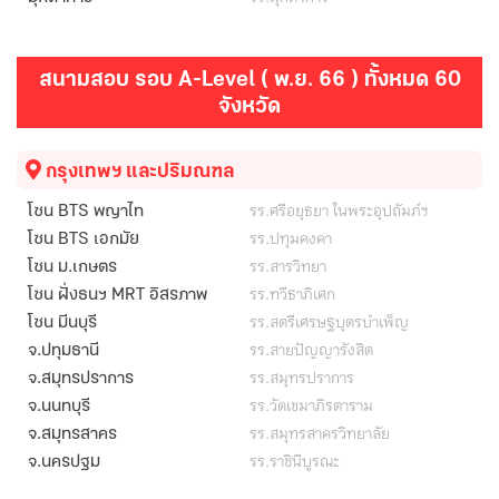
สนามสอบ รอบ A-Level ( พ.ย. 66 ) ทั้งหมด 60
จังหวัด
กรุงเทพฯ และปริมณฑล
รร.ศรีอยุธยา ในพระอุปถัมภ์ฯ
โซน BTS พญาไท
รร.ปทุมคงคา
โซน BTS เอกมัย
รร.สารวิทยา
โซน ม.เกษตร
รร.ทวีธาภิเศก
โซน ฝั่งธนฯ MRT อิสรภาพ
รร.สตรีเศรษฐบุตรบำเพ็ญ
โซน มีนบุรี
รร.สายปัญญารังสิต
จ.ปทุมธานี
รร.สมุทรปราการ
จ.สมุทรปราการ
รร.วัดเขมาภิรตาราม
จ.นนทบุรี
รร.สมุทรสาครวิทยาลัย
จ.สมุทรสาคร
รร.ราชินีบูรณะ
จ.นครปฐม