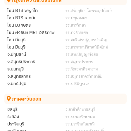
กรุงเทพฯ และปริมณฑล
รร.ศรีอยุธยา ในพระอุปถัมภ์ฯ
โซน BTS พญาไท
รร.ปทุมคงคา
โซน BTS เอกมัย
รร.สารวิทยา
โซน ม.เกษตร
รร.ทวีธาภิเศก
โซน ฝั่งธนฯ MRT อิสรภาพ
รร.สตรีเศรษฐบุตรบำเพ็ญ
โซน มีนบุรี
รร.สารสาสน์วิเทศนิมิตใหม่
โซน มีนบุรี
รร.สายปัญญารังสิต
จ.ปทุมธานี
รร.สมุทรปราการ
จ.สมุทรปราการ
รร.วัดเขมาภิรตาราม
จ.นนทบุรี
รร.สมุทรสาครวิทยาลัย
จ.สมุทรสาคร
รร.ราชินีบูรณะ
จ.นครปฐม
ภาคตะวันออก
ว.อาชีวศึกษาชลบุรี
ชลบุรี
รร.ระยองวิทยาคม
ระยอง
รร.ปราจีนกัลยาณี
ปราจีนบุรี