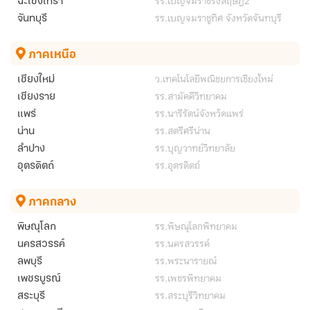
รร.เบญจมราชรังสฤษฎิ์2
ฉะเชิงเทรา
รร.เบญจมราชูทิศ จังหวัดจันทบุรี
จันทบุรี
ภาคเหนือ
ว.เทคโนโลยีพณิชยการเชียงใหม่
เชียงใหม่
รร.สามัคคีวิทยาคม
เชียงราย
รร.นารีรัตน์จังหว้ดแพร่
แพร่
รร.สตรีศรีน่าน
น่าน
รร.บุญวาทย์วิทยาลัย
ลำปาง
รร.อุตรดิตถ์
อุตรดิตถ์
ภาคกลาง
รร.พิษณุโลกพิทยาคม
พิษณุโลก
รร.นครสวรรค์
นครสวรรค์
รร.พระนารายณ์
ลพบุรี
รร.เพชรพิทยาคม
เพชรบูรณ์
รร.สระบุรีวิทยาคม
สระบุรี