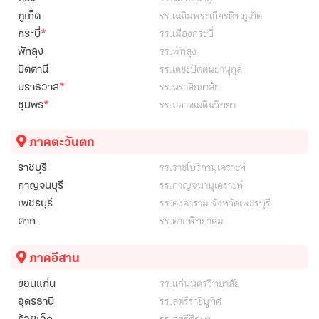
รร.เฉลิมพระเกียรติฯ ภูเก็ต
ภูเก็ต
*
รร.เมืองกระบี่
กระบี่
รร.พัทลุง
พัทลุง
รร.เดชะปัตตนยานุกูล
ปัตตานี
*
รร.นราสิกขาลัย
นราธิวาส
*
รร.สอาดเผดิมวิทยา
ชุมพร
ภาคตะวันตก
รร.ราชโบริกานุเคราะห์
ราชบุรี
รร.กาญจนานุเคราะห์
กาญจนบุรี
รร.คงคาราม จังหวัดเพชรบุรี
เพชรบุรี
รร.ตากพิทยาคม
ตาก
ภาคอีสาน
รร.แก่นนครวิทยาลัย
ขอนแก่น
รร.สตรีราชินูทิศ
อุดรธานี