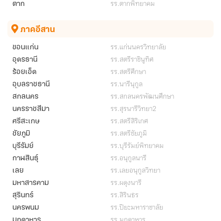
รร.ตากพิทยาคม
ตาก
ภาคอีสาน
รร.แก่นนครวิทยาลัย
ขอนแก่น
รร.สตรีราชินูทิศ
อุดรธานี
รร.สตรีศึกษา
ร้อยเอ็ด
รร.นารีนุกูล
อุบลราชธานี
รร.สกลนครพัฒนศึกษา
สกลนคร
รร.สุรนารีวิทยา2
นครราชสีมา
รร.สตรีสิริเกศ
ศรีสะเกษ
รร.สตรีชัยภูมิ
ชัยภูมิ
รร.บุรีรัมย์พิทยาคม
บุรีรัมย์
รร.อนุกูลนารี
กาฬสินธุ์
รร.เลยอนุกูลวิทยา
เลย
รร.ผดุงนารี
มหาสารคาม
รร.สิรินธร
สุรินทร์
รร.ปิยะมหาราชาลัย
นครพนม
รร.มุกดาหาร
มุกดาหาร