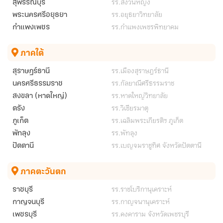
รร.สงวนหญิง
สุพรรณบุรี
รร.อยุธยาวิทยาลัย
พระนครศรีอยุธยา
รร.กำแพงเพชรพิทยาคม
กำแพงเพชร
ภาคใต้
รร.เมืองสุราษฎร์ธานี
สุราษฎร์ธานี
รร.กัลยาณีศรีธรรมราช
นครศรีธรรมราช
รร.หาดใหญ่วิทยาลัย
สงขลา (หาดใหญ่)
รร.วิเชียรมาตุ
ตรัง
รร.เฉลิมพระเกียรติฯ ภูเก็ต
ภูเก็ต
รร.พัทลุง
พัทลุง
รร.เบญจมราชูทิศ จังหวัดปัตตานี
ปัตตานี
ภาคตะวันตก
รร.ราชโบริกานุเคราะห์
ราชบุรี
รร.กาญจนานุเคราะห์
กาญจนบุรี
รร.คงคาราม จังหวัดเพชรบุรี
เพชรบุรี