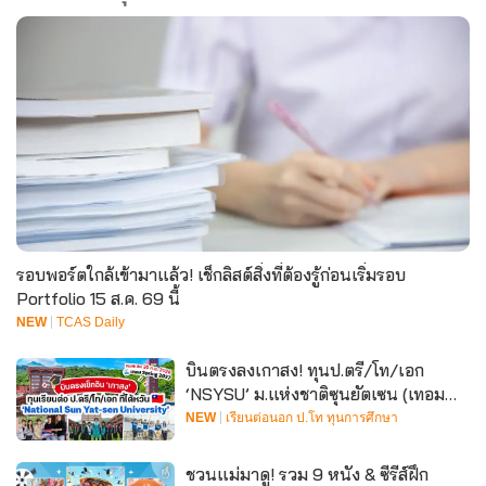
รอบพอร์ตใกล้เข้ามาแล้ว! เช็กลิสต์สิ่งที่ต้องรู้ก่อนเริ่มรอบ
Portfolio 15 ส.ค. 69 นี้
NEW
TCAS Daily
บินตรงลงเกาสง! ทุนป.ตรี/โท/เอก
‘NSYSU’ ม.แห่งชาติซุนยัตเซน (เทอม
Spring 2027)
NEW
เรียนต่อนอก ป.โท ทุนการศึกษา
ชวนแม่มาดู! รวม 9 หนัง & ซีรีส์ฝึก