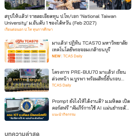
สรุปให้แล้ว! รายละเอียดทุน ป.โท/เอก ‘National Taiwan
University’ ม.อันดับ 1 ของไต้หวัน (Feb 2027)
เรียนต่อนอก ป.โท ทุนการศึกษา
มาแล้ว! ปฏิทิน TCAS70 มหาวิทยาลัย
เทคโนโลยีพระจอมเกล้าธนบุรี
NEW
TCAS Daily
โครงการ PRE-BUU70 มาแล้ว! เรียน
ล่วงหน้า ม.บูรพา พร้อมสิทธิ์ยื่นรอบ
Portfolio
TCAS Daily
Prompt ยังไงให้ได้งานดี? ม.มหิดล เปิด
คอร์สฟรี “คัมภีร์การใช้ AI แม่นยำระดับ
เซียน” เรียนออนไลน์ มีใบเซอร์
แนะนำกิจกรรม
บทความล่าสุด