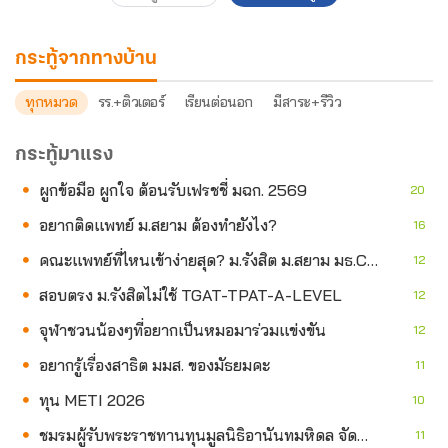
กระทู้จากทางบ้าน
ทุกหมวด
รร.+ติวเตอร์
เรียนต่อนอก
มีสาระ+รีวิว
กระทู้มาแรง
ผูกข้อมือ ผูกใจ ต้อนรับเฟรชชี่ มฉก. 2569
20
อยากติดแพทย์ ม.สยาม ต้องทำยังไง?
16
คณะแพทย์ที่ไหนเข้าง่ายสุด? ม.รังสิต ม.สยาม มธ.CICM
12
สอบตรง ม.รังสิตไม่ใช้ TGAT-TPAT-A-LEVEL
12
จุฬาชวนน้องๆที่อยากเป็นหมอมาร่วมแข่งขัน
12
อยากรู้เรื่องสาธิต มมส. ของมัธยมคะ
11
ทุน METI 2026
10
ชมรมผู้รับพระราชทานทุนมูลนิธิอานันทมหิดล จัดทำหนังสือนิทาน “หัวขวานลดไฟ ไร้ฝุ่น PM2.5” สื่อสารปัญหาไฟป่า-เผาในที่โล่ง-ฝุ่นเมือง
11