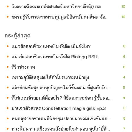
วิเคราะห์คณะเภสัชศาสตร์ มหาวิทยาลัยรัฐบาล
10
ชมรมผู้รับพระราชทานทุนมูลนิธิอานันทมหิดล จัดทำหนังสือนิทาน “หัวขวานลดไฟ ไร้ฝุ่น PM2.5” สื่อสารปัญหาไฟป่า-เผาในที่โล่ง-ฝุ่นเมือง
10
กระทู้ล่าสุด
แนวข้อสอบชีวะ แพทย์ ม.รังสิต เป็นยังไง?
8
แนวข้อสอบชีวะ แพทย์ ม.รังสิต Biology RSU!
6
รีวิวช่างภาพ
6
เพราะอุบัติเหตุเลยได้ทำโปรแกรมหน้ายุง
4
แจ้งซ่อมซัมซุง จบทุกปัญหาไม่กี่ขั้นตอน ที่ศูนย์บริการ Samsung
5
รีไฟแนนซ์รถยนต์คืออะไร? วิธีลดภาระผ่อน รู้ขั้นตอนก่อนยื่นสินเชื่อ
4
มาแจกตัวละคร Constellation magia girls Ep.3
3
หมอจุฬาขอชาเลนจ์น้องๆม.ปลายมาร่วมแข่งขันตอบปัญหาทางวิชาการ
8
ทวงคืนความแข็งแรงหลังป่วย!ไขคำตอบ ซุปไก่ ยี่ห้อไหนดี สำหรับผู้ป่วยพักฟื้น? ฟื้นตัวไว
7