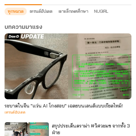
ทุกหมวด
เทรนด์อัปเดต
เจาะลึกเพศศึกษา
NUGIRL
บทความมาแรง
ระบาดในจีน "แว่น AI โกงสอบ" เฉลยบนเลนส์แบบเรียลไทม์!
เทรนด์อัปเดต
สรุปประเด็นดราม่า #วิศวะมข จากทั้ง 3
ฝ่าย