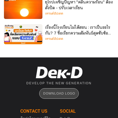
ยุโรปเผชิญปัญหา "คลื่นความร้อน" ต้อง
สั่งปิด - ปรับเวลาเรียน
เทรนด์อัปเดต
เรื่องนี้โรงเรียนไม่ได้สอน : เราเป็นอะไร
กัน? 7 ชื่อเรียกความสัมพันธ์สุดซับซ้อน
แบบ GenZ
เทรนด์อัปเดต
DEVELOP THE NEW GENERATION
DOWNLOAD LOGO
CONTACT US
SOCIAL