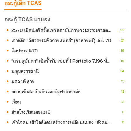
กระทู้เด็ก TCAS
กระทู้ TCAS มาแรง
2570 เปิดป.ตรีครั้งแรก สถาบันภาษา ม.ธรรมศาสตร์ ที่ศ.ลำปาง สาขาภาษาอังกฤษเพื่ออาชีพและการสื่อสารนานาชาติ
22
เจาะลึก "วิศวกรรมชีวการแพทย์" (อาหารฟรี) dek 70
21
ศิลปากร #70
19
"สวนสุนันทา" เปิดรั้วรับ รอบที่ 1 Portfolio 7,196 ที่นั่ง เริ่ม 15 ส.ค.นี้
15
ม.อุบลราชธานี
14
มศว บริหาร
13
อยากเข้าสถาปัตอินเตอร์จุฬา indaค่ะ
13
เรียน
12
ย้ายโรงเรียนตอนม.6
11
เข้าใจคน เข้าใจสังคม สร้างการเปลี่ยนแปลง "สังคมสงเคราะห์ศาสตร์และสวัสดิการสังคม" ม.หัวเฉียวฯ
11