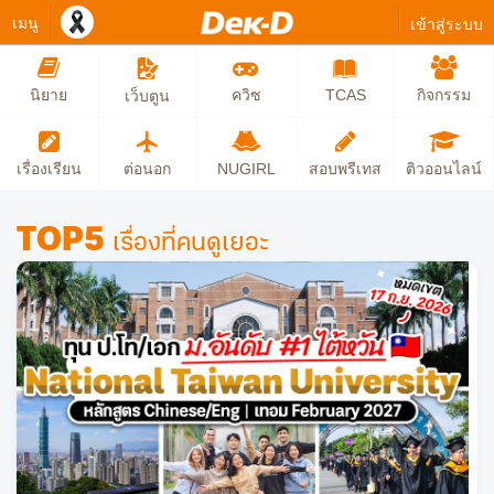
เมนู
เข้าสู่ระบบ
นิยาย
ควิซ
TCAS
กิจกรรม
เว็บตูน
เรื่องเรียน
ต่อนอก
NUGIRL
สอบพรีเทส
ติวออนไลน์
TOP5
เรื่องที่คนดูเยอะ