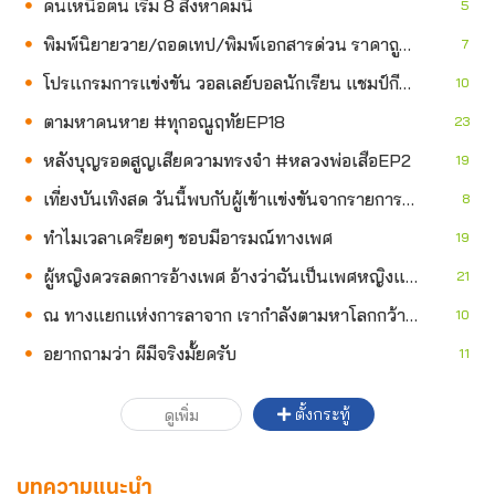
คนเหนือฅน เริ่ม 8 สิงหาคมนี้
5
พิมพ์นิยายวาย/ถอดเทป/พิมพ์เอกสารด่วน ราคาถูก (แฟนคลับTeeTeePipPorหาค่าขนมค่ะ)
7
โปรแกรมการแข่งขัน วอลเลย์บอลนักเรียน แชมป์กีฬา 7HD 2026 5 ส.ค.
10
ตามหาคนหาย #ทุกอณูฤทัยEP18
23
หลังบุญรอดสูญเสียความทรงจำ #หลวงพ่อเสือEP2
19
เที่ยงบันเทิงสด วันนี้พบกับผู้เข้าแข่งขันจากรายการบัลลังก์หมอลำ
8
ทำไมเวลาเครียดๆ ชอบมีอารมณ์ทางเพศ
19
ผู้หญิงควรลดการอ้างเพศ อ้างว่าฉันเป็นเพศหญิงและควรใช้สมองมากกว่าเครื่องในเพศ
21
ณ ทางแยกแห่งการลาจาก เรากำลังตามหาโลกกว้าง หรือกำลังตามหาตัวตนกันแน่?
10
อยากถามว่า ผีมีจริงมั้ยครับ
11
ตั้งกระทู้
ดูเพิ่ม
บทความแนะนำ