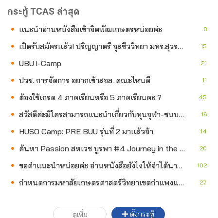
กระทู้ TCAS ล่าสุด
แนะนำอ่านหนังสือเข้าจิตพัฒเกษตรหน่อยค่ะ
8
เปิดรับสมัครแล้ว! ปริญญาตรี จุลชีววิทยา มทร.สุวรรณภูมิ ปี 2570 พร้อมโอกาสเรียน+ทำงานจริง
15
UBU i-Camp
21
ปวช. การจัดการ อยากเข้าสจล. คณะไหนดี
11
ต้องใช้เกรด 4 ภาคเรียนหรือ 5 ภาคเรียนคะ ?
45
สวัสดีค่ะมีใครสามารถแนะนำเกี่ยวกับทุนจุฬา-ชนบทได้บ้างคะ
16
HUSO Camp: PRE BUU รุ่นที่ 2 มาแล้วจ้า
14
ค้นหา Passion สหเวช บูรพา #4 Journey in the Multiverse of Health
20
ขอคำแนะนำหน่อยค่ะ อ่านหนังสือยังไงให้จำได้นาน?
102
กำหนดการมหาลัยเกษตรศาสตร์วิทยาเขตกำแพงแสน
27
ตั้งกระทู้
ดูเพิ่ม