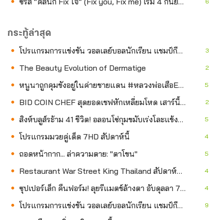
ซีรีส์ “คลินิก Fix ใจ” (Fix you, Fix me) เริ่ม 4 กันยายนนี้
6
กระทู้ล่าสุด
โปรแกรมการแข่งขัน วอลเลย์บอลนักเรียน แชมป์กีฬา 7HD 2026 14 ส.ค.
3
The Beauty Evolution of Dermatige
2
หนูนาถูกคุมขังอยู่ในค่ายชายแดน #หลวงพ่อเสือEP5
5
BID COIN CHEF สุดยอดเชฟหักเหลี่ยมโหด เสาร์นี้กับศึกม่วนจอยงานวัด
2
สิงห์บลูส์ระ้าม 41 ชีวิต! อลอนโซ่กุมขมับเร่งโละแข้งส่วนเกินก่อนตลาดปิด
5
โปรแกรมมวยคู่เด็ด 7HD สัปดาห์นี้
4
ถอดหน้ากาก... ล่าความตาย: "ตาโขน"
5
Restaurant War Street King Thailand สัปดาห์นี้กับเฮดเชฟน้องใหม่
4
ซุปเปอร์เล็ก คืนฟอร์ม! ลุยรีแมตช์ล้างตา อับดุลลา 7 ส.ค. นี้
4
โปรแกรมการแข่งขัน วอลเลย์บอลนักเรียน แชมป์กีฬา 7HD 2026 6 ส.ค.
9