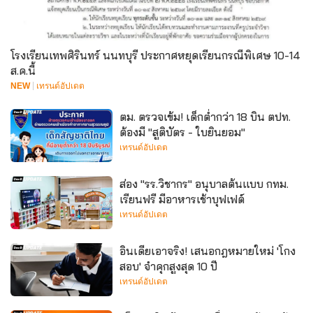
โรงเรียนเทพศิรินทร์ นนทบุรี ประกาศหยุดเรียนกรณีพิเศษ 10-14
ส.ค.นี้
NEW
เทรนด์อัปเดต
ตม. ตรวจเข้ม! เด็กต่ำกว่า 18 บิน ตปท.
ต้องมี "สูติบัตร - ใบยินยอม"
เทรนด์อัปเดต
ส่อง "รร.วิชากร" อนุบาลต้นแบบ กทม.
เรียนฟรี มีอาหารเช้าบุฟเฟต์
เทรนด์อัปเดต
อินเดียเอาจริง! เสนอกฎหมายใหม่ 'โกง
สอบ' จำคุกสูงสุด 10 ปี
เทรนด์อัปเดต