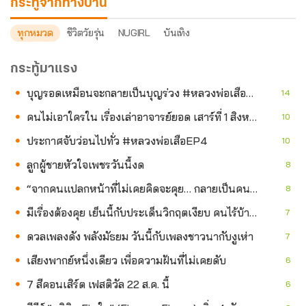
กระทู้จากทางบ้าน
ทุกหมวด
ชีวิตวัยรุ่น
NUGIRL
บันเทิง
กระทู้มาแรง
บุญรอดเหมือนจะกลายเป็นบุญร่วง #หลวงพ่อเสือEP3
14
คนไม่เอาใครใน เรื่องเล่าอาจารย์ยอด เสาร์ที่ 1 สิงหาคมนี้
10
ประกาศจับว่อนไปทั่ว #หลวงพ่อเสือEP4
10
ลูกผู้ชายหัวใจเพชรวันนี้งด
8
“จากคนแปลกหน้าที่ไม่เคยคิดจะคุย… กลายเป็นคนที่ทำให้เรายิ้มได้ทุกวัน”
8
มีเรื่องต้องคุย เย็นนี้กับประเด็นวิกฤตเงียบ คนไร้บ้านล้นเมือง
7
ดวลเพลงดัง พลังมัธยม วันนี้กับเพลงชาวนากับงูเห่า
7
เสียงพากย์หนึ่งเดียว เพื่อความฝันที่ไม่เคยดับ
6
7 สีคอนเสิร์ต เฟสติวัล 22 ส.ค. นี้
6