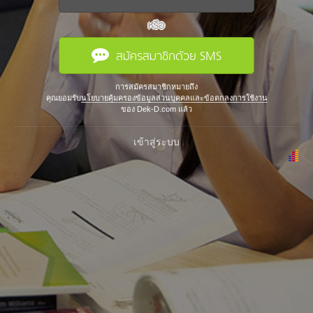
หรือ
สมัครสมาชิกด้วย SMS
การสมัครสมาชิกหมายถึง
คุณยอมรับ
นโยบายคุ้มครองข้อมูลส่วนบุคคลและข้อตกลงการใช้งาน
ของ Dek-D.com แล้ว
เข้าสู่ระบบ