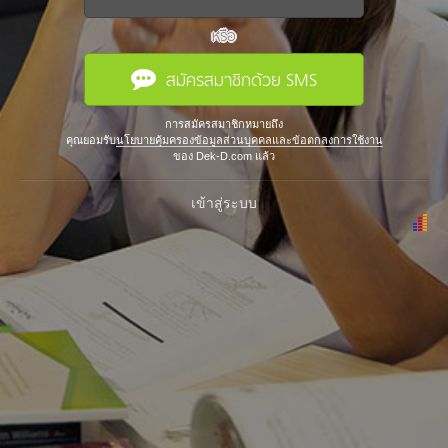
หรือ
สมัครสมาชิกด้วย SMS
การสมัครสมาชิกหมายถึง
คุณยอมรับ
นโยบายคุ้มครองข้อมูลส่วนบุคคลและข้อตกลงการใช้งาน
ของ Dek-D.com แล้ว
เข้าสู่ระบบ