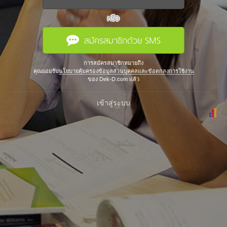
หรือ
สมัครสมาชิกด้วย SMS
การสมัครสมาชิกหมายถึง
คุณยอมรับ
นโยบายคุ้มครองข้อมูลส่วนบุคคลและข้อตกลงการใช้งาน
ของ Dek-D.com แล้ว
เข้าสู่ระบบ