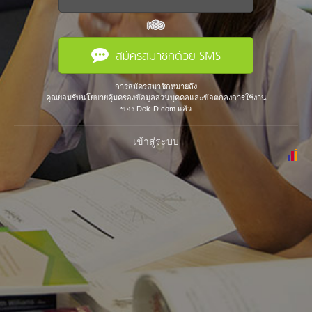
หรือ
สมัครสมาชิกด้วย SMS
การสมัครสมาชิกหมายถึง
คุณยอมรับ
นโยบายคุ้มครองข้อมูลส่วนบุคคลและข้อตกลงการใช้งาน
ของ Dek-D.com แล้ว
เข้าสู่ระบบ