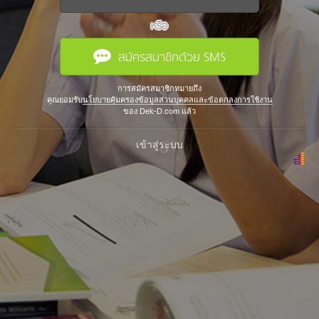
หรือ
สมัครสมาชิกด้วย SMS
การสมัครสมาชิกหมายถึง
คุณยอมรับ
นโยบายคุ้มครองข้อมูลส่วนบุคคลและข้อตกลงการใช้งาน
ของ Dek-D.com แล้ว
เข้าสู่ระบบ