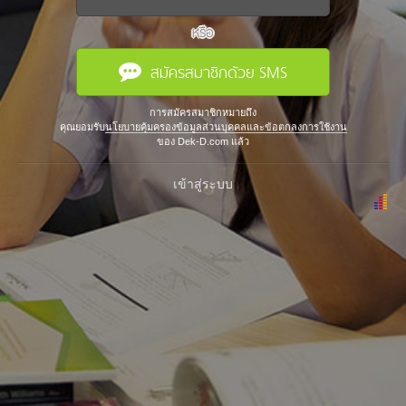
หรือ
สมัครสมาชิกด้วย SMS
การสมัครสมาชิกหมายถึง
คุณยอมรับ
นโยบายคุ้มครองข้อมูลส่วนบุคคลและข้อตกลงการใช้งาน
ของ Dek-D.com แล้ว
เข้าสู่ระบบ