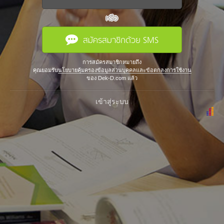
หรือ
สมัครสมาชิกด้วย SMS
การสมัครสมาชิกหมายถึง
คุณยอมรับ
นโยบายคุ้มครองข้อมูลส่วนบุคคลและข้อตกลงการใช้งาน
ของ Dek-D.com แล้ว
เข้าสู่ระบบ