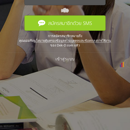
หรือ
สมัครสมาชิกด้วย SMS
การสมัครสมาชิกหมายถึง
คุณยอมรับ
นโยบายคุ้มครองข้อมูลส่วนบุคคลและข้อตกลงการใช้งาน
ของ Dek-D.com แล้ว
เข้าสู่ระบบ