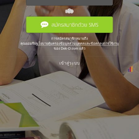
หรือ
สมัครสมาชิกด้วย SMS
การสมัครสมาชิกหมายถึง
คุณยอมรับ
นโยบายคุ้มครองข้อมูลส่วนบุคคลและข้อตกลงการใช้งาน
ของ Dek-D.com แล้ว
เข้าสู่ระบบ