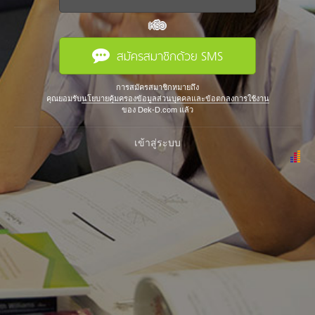
หรือ
สมัครสมาชิกด้วย SMS
การสมัครสมาชิกหมายถึง
คุณยอมรับ
นโยบายคุ้มครองข้อมูลส่วนบุคคลและข้อตกลงการใช้งาน
ของ Dek-D.com แล้ว
เข้าสู่ระบบ