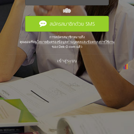
หรือ
สมัครสมาชิกด้วย SMS
การสมัครสมาชิกหมายถึง
คุณยอมรับ
นโยบายคุ้มครองข้อมูลส่วนบุคคลและข้อตกลงการใช้งาน
ของ Dek-D.com แล้ว
เข้าสู่ระบบ