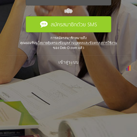
หรือ
สมัครสมาชิกด้วย SMS
การสมัครสมาชิกหมายถึง
คุณยอมรับ
นโยบายคุ้มครองข้อมูลส่วนบุคคลและข้อตกลงการใช้งาน
ของ Dek-D.com แล้ว
เข้าสู่ระบบ