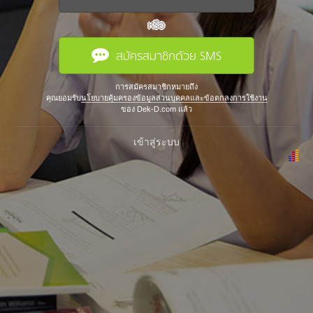
หรือ
สมัครสมาชิกด้วย SMS
การสมัครสมาชิกหมายถึง
คุณยอมรับ
นโยบายคุ้มครองข้อมูลส่วนบุคคลและข้อตกลงการใช้งาน
ของ Dek-D.com แล้ว
เข้าสู่ระบบ