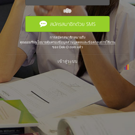
หรือ
สมัครสมาชิกด้วย SMS
การสมัครสมาชิกหมายถึง
คุณยอมรับ
นโยบายคุ้มครองข้อมูลส่วนบุคคลและข้อตกลงการใช้งาน
ของ Dek-D.com แล้ว
เข้าสู่ระบบ