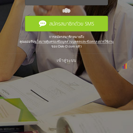
หรือ
สมัครสมาชิกด้วย SMS
การสมัครสมาชิกหมายถึง
คุณยอมรับ
นโยบายคุ้มครองข้อมูลส่วนบุคคลและข้อตกลงการใช้งาน
ของ Dek-D.com แล้ว
เข้าสู่ระบบ