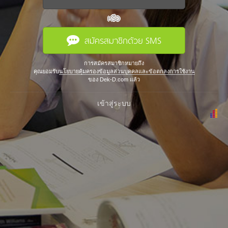
หรือ
สมัครสมาชิกด้วย SMS
การสมัครสมาชิกหมายถึง
คุณยอมรับ
นโยบายคุ้มครองข้อมูลส่วนบุคคลและข้อตกลงการใช้งาน
ของ Dek-D.com แล้ว
เข้าสู่ระบบ