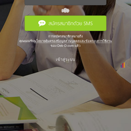
หรือ
สมัครสมาชิกด้วย SMS
การสมัครสมาชิกหมายถึง
คุณยอมรับ
นโยบายคุ้มครองข้อมูลส่วนบุคคลและข้อตกลงการใช้งาน
ของ Dek-D.com แล้ว
เข้าสู่ระบบ