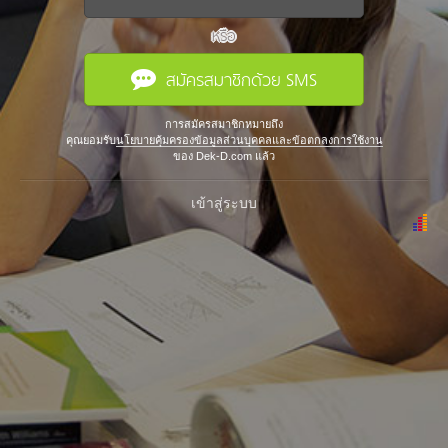
หรือ
สมัครสมาชิกด้วย SMS
การสมัครสมาชิกหมายถึง
คุณยอมรับ
นโยบายคุ้มครองข้อมูลส่วนบุคคลและข้อตกลงการใช้งาน
ของ Dek-D.com แล้ว
เข้าสู่ระบบ