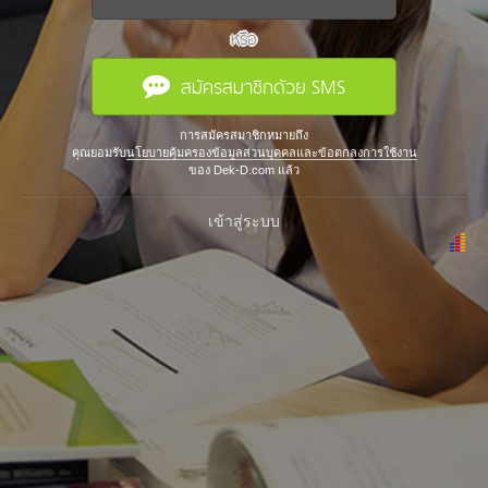
หรือ
สมัครสมาชิกด้วย SMS
การสมัครสมาชิกหมายถึง
คุณยอมรับ
นโยบายคุ้มครองข้อมูลส่วนบุคคลและข้อตกลงการใช้งาน
ของ Dek-D.com แล้ว
เข้าสู่ระบบ