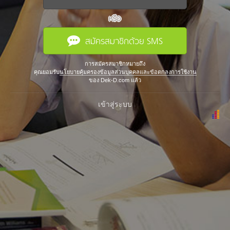
หรือ
สมัครสมาชิกด้วย SMS
การสมัครสมาชิกหมายถึง
คุณยอมรับ
นโยบายคุ้มครองข้อมูลส่วนบุคคลและข้อตกลงการใช้งาน
ของ Dek-D.com แล้ว
เข้าสู่ระบบ