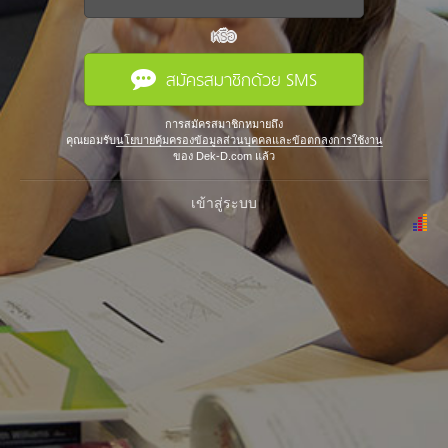
หรือ
สมัครสมาชิกด้วย SMS
การสมัครสมาชิกหมายถึง
คุณยอมรับ
นโยบายคุ้มครองข้อมูลส่วนบุคคลและข้อตกลงการใช้งาน
ของ Dek-D.com แล้ว
เข้าสู่ระบบ