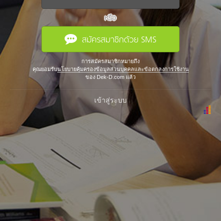
หรือ
สมัครสมาชิกด้วย SMS
การสมัครสมาชิกหมายถึง
คุณยอมรับ
นโยบายคุ้มครองข้อมูลส่วนบุคคลและข้อตกลงการใช้งาน
ของ Dek-D.com แล้ว
เข้าสู่ระบบ