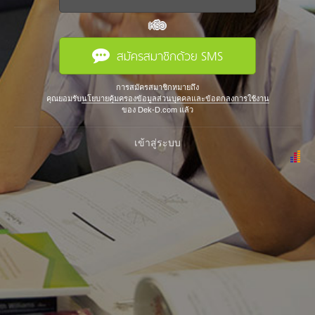
หรือ
สมัครสมาชิกด้วย SMS
การสมัครสมาชิกหมายถึง
คุณยอมรับ
นโยบายคุ้มครองข้อมูลส่วนบุคคลและข้อตกลงการใช้งาน
ของ Dek-D.com แล้ว
เข้าสู่ระบบ