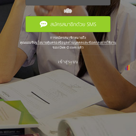
หรือ
สมัครสมาชิกด้วย SMS
การสมัครสมาชิกหมายถึง
คุณยอมรับ
นโยบายคุ้มครองข้อมูลส่วนบุคคลและข้อตกลงการใช้งาน
ของ Dek-D.com แล้ว
เข้าสู่ระบบ