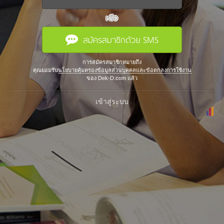
หรือ
สมัครสมาชิกด้วย SMS
การสมัครสมาชิกหมายถึง
คุณยอมรับ
นโยบายคุ้มครองข้อมูลส่วนบุคคลและข้อตกลงการใช้งาน
ของ Dek-D.com แล้ว
เข้าสู่ระบบ