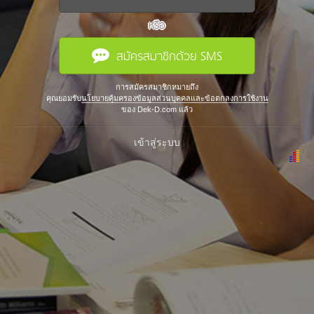
หรือ
สมัครสมาชิกด้วย SMS
การสมัครสมาชิกหมายถึง
คุณยอมรับ
นโยบายคุ้มครองข้อมูลส่วนบุคคลและข้อตกลงการใช้งาน
ของ Dek-D.com แล้ว
เข้าสู่ระบบ