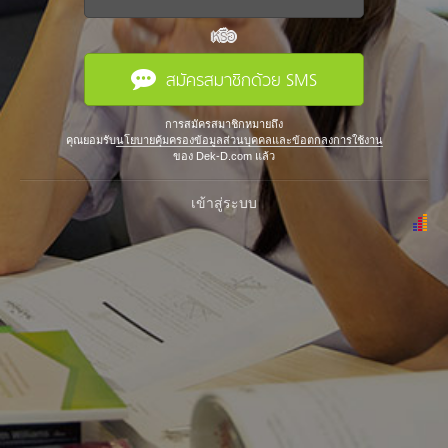
หรือ
สมัครสมาชิกด้วย SMS
การสมัครสมาชิกหมายถึง
คุณยอมรับ
นโยบายคุ้มครองข้อมูลส่วนบุคคลและข้อตกลงการใช้งาน
ของ Dek-D.com แล้ว
เข้าสู่ระบบ