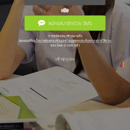
หรือ
สมัครสมาชิกด้วย SMS
การสมัครสมาชิกหมายถึง
คุณยอมรับ
นโยบายคุ้มครองข้อมูลส่วนบุคคลและข้อตกลงการใช้งาน
ของ Dek-D.com แล้ว
เข้าสู่ระบบ