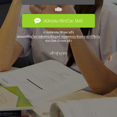
หรือ
สมัครสมาชิกด้วย SMS
การสมัครสมาชิกหมายถึง
คุณยอมรับ
นโยบายคุ้มครองข้อมูลส่วนบุคคลและข้อตกลงการใช้งาน
ของ Dek-D.com แล้ว
เข้าสู่ระบบ