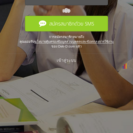
หรือ
สมัครสมาชิกด้วย SMS
การสมัครสมาชิกหมายถึง
คุณยอมรับ
นโยบายคุ้มครองข้อมูลส่วนบุคคลและข้อตกลงการใช้งาน
ของ Dek-D.com แล้ว
เข้าสู่ระบบ