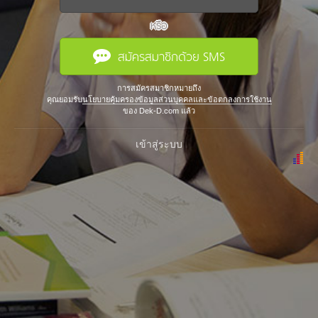
หรือ
สมัครสมาชิกด้วย SMS
การสมัครสมาชิกหมายถึง
คุณยอมรับ
นโยบายคุ้มครองข้อมูลส่วนบุคคลและข้อตกลงการใช้งาน
ของ Dek-D.com แล้ว
เข้าสู่ระบบ