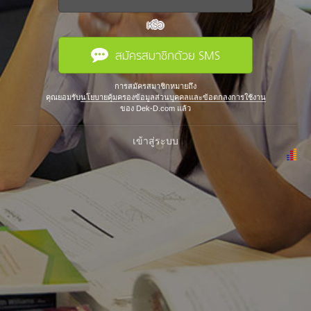
หรือ
สมัครสมาชิกด้วย SMS
การสมัครสมาชิกหมายถึง
คุณยอมรับ
นโยบายคุ้มครองข้อมูลส่วนบุคคลและข้อตกลงการใช้งาน
ของ Dek-D.com แล้ว
เข้าสู่ระบบ