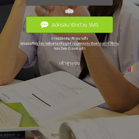
หรือ
สมัครสมาชิกด้วย SMS
การสมัครสมาชิกหมายถึง
คุณยอมรับ
นโยบายคุ้มครองข้อมูลส่วนบุคคลและข้อตกลงการใช้งาน
ของ Dek-D.com แล้ว
เข้าสู่ระบบ