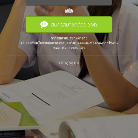
หรือ
สมัครสมาชิกด้วย SMS
การสมัครสมาชิกหมายถึง
คุณยอมรับ
นโยบายคุ้มครองข้อมูลส่วนบุคคลและข้อตกลงการใช้งาน
ของ Dek-D.com แล้ว
เข้าสู่ระบบ