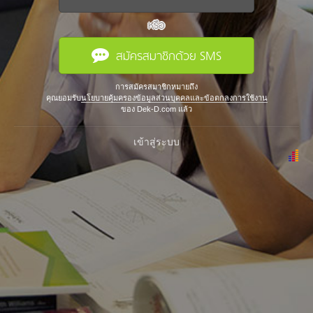
หรือ
สมัครสมาชิกด้วย SMS
การสมัครสมาชิกหมายถึง
คุณยอมรับ
นโยบายคุ้มครองข้อมูลส่วนบุคคลและข้อตกลงการใช้งาน
ของ Dek-D.com แล้ว
เข้าสู่ระบบ