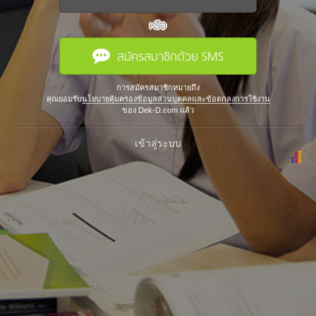
หรือ
สมัครสมาชิกด้วย SMS
การสมัครสมาชิกหมายถึง
คุณยอมรับ
นโยบายคุ้มครองข้อมูลส่วนบุคคลและข้อตกลงการใช้งาน
ของ Dek-D.com แล้ว
เข้าสู่ระบบ